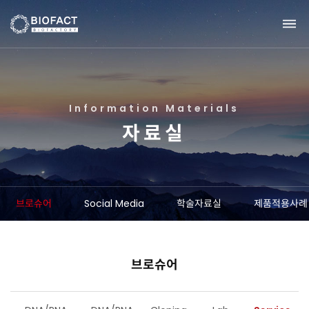
I
n
f
o
r
m
a
t
i
o
n
M
a
t
e
r
i
a
l
s
자
료
실
브로슈어
Social Media
학술자료실
제품적용사례
브로슈어