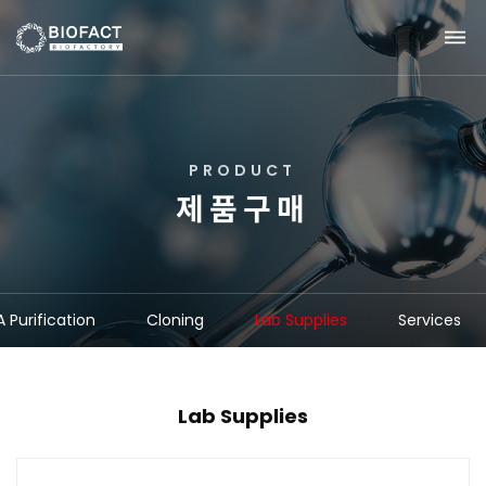
P
R
O
D
U
C
T
제
품
구
매
 Purification
Cloning
Lab Supplies
Services
Lab Supplies