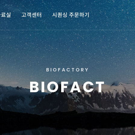
자료실
고객센터
시퀀싱 주문하기
B
I
O
F
A
C
T
O
R
Y
B
I
O
F
A
C
T