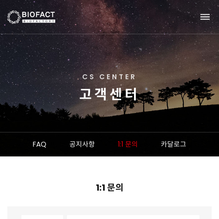
C
S
C
E
N
T
E
R
고
객
센
터
FAQ
공지사항
1:1 문의
카달로그
1:1 문의