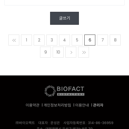
글쓰기
맨처음
1
2
3
4
5
6
7
8
9
10
다음
맨마지막
이용약관
개인정보처리방침
이용안내
관리자
㈜바이오팩트
대표자 : 문성은
사업자등록번호 : 314-86-36959
주소 : 대전광역시 유성구 테크노8로 70