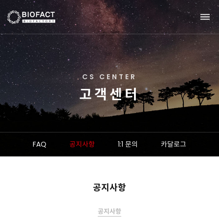
C
S
C
E
N
T
E
R
고
객
센
터
FAQ
공지사항
1:1 문의
카달로그
공지사항
공지사항