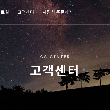
자료실
고객센터
시퀀싱 주문하기
C
S
C
E
N
T
E
R
고
객
센
터