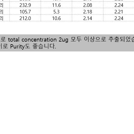
동물#새우#RNA#extraction#RP101#Animal#바이오팩트#biof