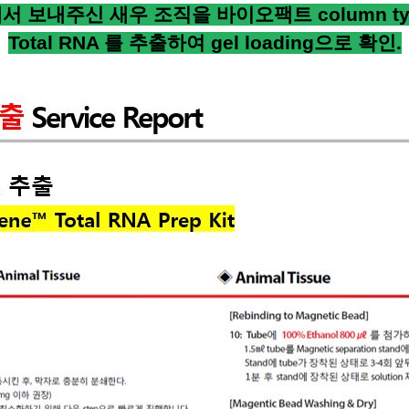
께서
보내주신 새우 조직을 바이오팩트
column t
Total RNA
를 추출하여
gel loading
으로 확인
.