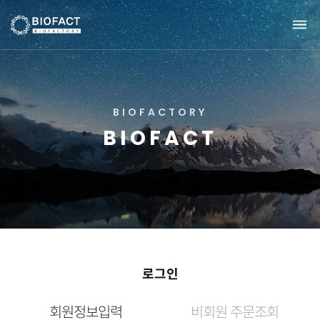
B
I
O
F
A
C
T
O
R
Y
B
I
O
F
A
C
T
로그인
회원정보입력
비회원 주문조회