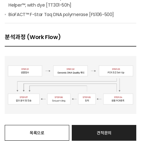
Helper™, with dye [TT301-50h]
BioFACT™ F-Star Taq DNA polymerase [FS106-500]
분석과정 (Work Flow)
목록으로
견적문의