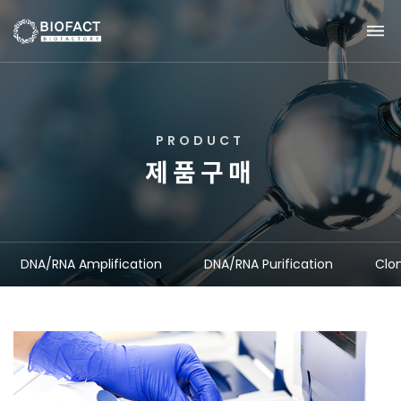
P
R
O
D
U
C
T
제
품
구
매
DNA/RNA Amplification
DNA/RNA Purification
Clo