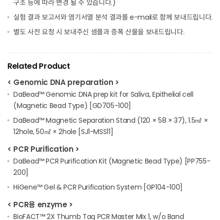
구조 등에 따라 변경 될 수 있습니다.)
실험 결과 보고서와 염기서열 분석 결과를 e-mail로 함께 보내드립니다.
별도 사전 요청 시 보내주신 샘플과 증폭 산물을 보내드립니다.
Related Product
< Genomic DNA preparation >
DaBead™ Genomic DNA prep kit for Saliva, Epithelial cell
(Magnetic Bead Type) [GD705-100]
DaBead™ Magnetic Separation Stand (120 × 58 × 37), 1.5㎖ ×
12hole, 50㎖ × 2hole [SJ1-MSS11]
< PCR Purification >
DaBead™ PCR Purification Kit (Magnetic Bead Type) [PP755-
200]
HiGene™ Gel & PCR Purification System [GP104-100]
< PCR용 enzyme >
BioFACT™ 2X Thumb Taq PCR Master Mix 1, w/o Band